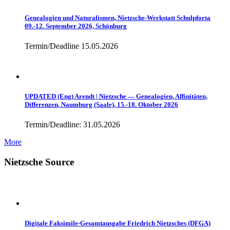
Genealogien und Naturalismen, Nietzsche-Werkstatt Schulpforta
09.-12. September 2026, Schönburg
Termin/Deadline 15.05.2026
UPDATED (Eng) Arendt | Nietzsche — Genealogien, Affinitäten,
Differenzen, Naumburg (Saale), 15.-18. Oktober 2026
Termin/Deadline: 31.05.2026
More
Nietzsche Source
Digitale Faksimile-Gesamtausgabe Friedrich Nietzsches (DFGA)