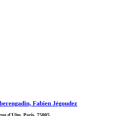
Oberengadin, Fabien Jégoudez
rue d'Ulm, Paris, 75005