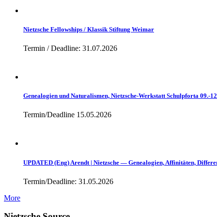
Nietzsche Fellowships / Klassik Stiftung Weimar
Termin / Deadline: 31.07.2026
Genealogien und Naturalismen, Nietzsche-Werkstatt Schulpforta 09.-1
Termin/Deadline 15.05.2026
UPDATED (Eng) Arendt | Nietzsche — Genealogien, Affinitäten, Differe
Termin/Deadline: 31.05.2026
More
Nietzsche Source