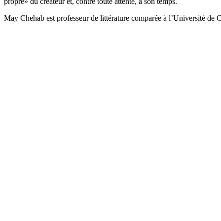
propre» du créateur et, contre toute attente, à son temps.
May Chehab est professeur de littérature comparée à l’Université de 