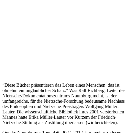
“Diese Bücher präsentieren das Leben eines Menschen, das ist
ohnehin ein unglaublicher Schatz.” Was Ralf Eichberg, Leiter des
Nietzsche-Dokumentationszentrums Naumburg meint, ist der
umfangreiche, für die Nietzsche-Forschung bedeutsame Nachlass
des Philosophen und Nietzsche-Preisträgers Wolfgang Müller-
Lauter. Die wissenschaftliche Bibliothek ihres 2001 verstorbenen
Mannes hatte Erika Müller-Lauter vor Kurzem der Friedrich-
Nietzsche-Stiftung als Zustiftung überlassen (wir berichteten).
Quelle: Naumburger Tageblatt, 20.11.2012. Um weiter zu lesen,