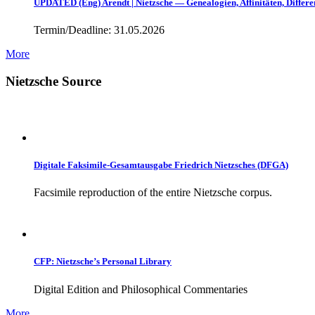
UPDATED (Eng) Arendt | Nietzsche — Genealogien, Affinitäten, Differe
Termin/Deadline: 31.05.2026
More
Nietzsche Source
Digitale Faksimile-Gesamtausgabe Friedrich Nietzsches (DFGA)
Facsimile reproduction of the entire Nietzsche corpus.
CFP: Nietzsche’s Personal Library
Digital Edition and Philosophical Commentaries
More