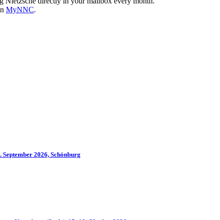
g Nietzsche directly in your mailbox every month.
on
MyNNC
.
2. September 2026, Schönburg