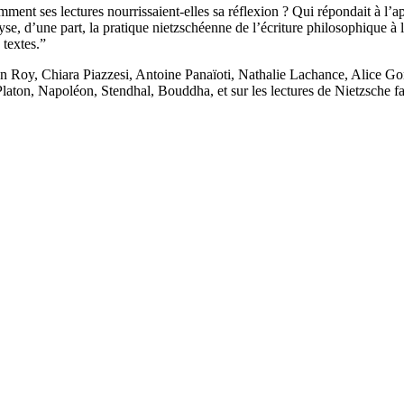
ment ses lectures nourrissaient-elles sa réflexion ? Qui répondait à l’ap
lyse, d’une part, la pratique nietzschéenne de l’écriture philosophique à 
 textes.”
ian Roy, Chiara Piazzesi, Antoine Panaïoti, Nathalie Lachance, Alice 
 Platon, Napoléon, Stendhal, Bouddha, et sur les lectures de Nietzsche f