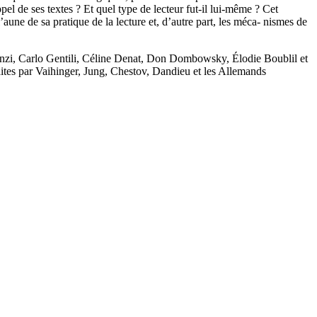
pel de ses textes ? Et quel type de lecteur fut-il lui-même ? Cet
l’aune de sa pratique de la lecture et, d’autre part, les méca- nismes de
Gonzi, Carlo Gentili, Céline Denat, Don Dombowsky, Élodie Boublil et
aites par Vaihinger, Jung, Chestov, Dandieu et les Allemands