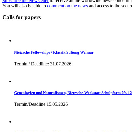
Subscribe the Newsletter
to receive all the worldwide news concernin
You will also be able to
comment on the news
and access to the secti
Calls for papers
Nietzsche Fellowships / Klassik Stiftung Weimar
Termin / Deadline: 31.07.2026
Genealogien und Naturalismen, Nietzsche-Werkstatt Schulpforta 09.-1
Termin/Deadline 15.05.2026