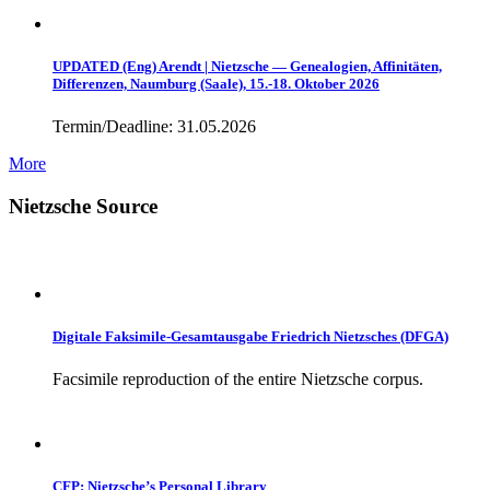
UPDATED (Eng) Arendt | Nietzsche — Genealogien, Affinitäten,
Differenzen, Naumburg (Saale), 15.-18. Oktober 2026
Termin/Deadline: 31.05.2026
More
Nietzsche Source
Digitale Faksimile-Gesamtausgabe Friedrich Nietzsches (DFGA)
Facsimile reproduction of the entire Nietzsche corpus.
CFP: Nietzsche’s Personal Library