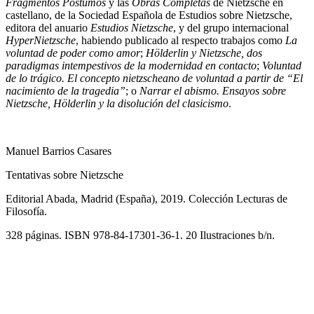
Fragmentos Póstumos
y las
Obras Completas
de Nietzsche en
castellano, de la Sociedad Española de Estudios sobre Nietzsche,
editora del anuario
Estudios Nietzsche
, y del grupo internacional
HyperNietzsche
, habiendo publicado al respecto trabajos como
La
voluntad de poder como amor
;
Hölderlin y Nietzsche, dos
paradigmas intempestivos de la modernidad en contacto
;
Voluntad
de lo trágico. El concepto nietzscheano de voluntad a partir de “El
nacimiento de la tragedia”
; o
Narrar el abismo. Ensayos sobre
Nietzsche, Hölderlin y la disolución del clasicismo
.
Manuel Barrios Casares
Tentativas sobre Nietzsche
Editorial Abada, Madrid (España), 2019. Colección Lecturas de
Filosofía.
328 páginas. ISBN 978-84-17301-36-1. 20 Ilustraciones b/n.