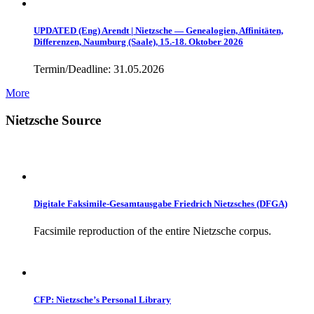
UPDATED (Eng) Arendt | Nietzsche — Genealogien, Affinitäten,
Differenzen, Naumburg (Saale), 15.-18. Oktober 2026
Termin/Deadline: 31.05.2026
More
Nietzsche Source
Digitale Faksimile-Gesamtausgabe Friedrich Nietzsches (DFGA)
Facsimile reproduction of the entire Nietzsche corpus.
CFP: Nietzsche’s Personal Library