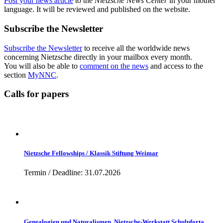
Post your news article
to the
Nietzsche News Center
in your mother
language. It will be reviewed and published on the website.
Subscribe the Newsletter
Subscribe the Newsletter
to receive all the worldwide news
concerning Nietzsche directly in your mailbox every month.
You will also be able to
comment on the news
and access to the
section
MyNNC
.
Calls for papers
Nietzsche Fellowships / Klassik Stiftung Weimar
Termin / Deadline: 31.07.2026
Genealogien und Naturalismen, Nietzsche-Werkstatt Schulpforta