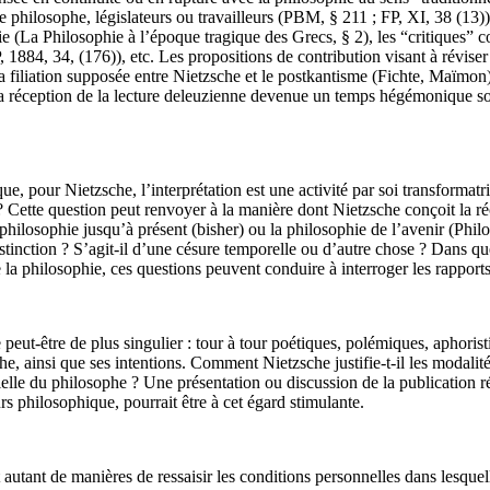
philosophe, législateurs ou travailleurs (PBM, § 211 ; FP, XI, 38 (13))
hie (La Philosophie à l’époque tragique des Grecs, § 2), les “critiques
4, 34, (176)), etc. Les propositions de contribution visant à réviser l’i
a filiation supposée entre Nietzsche et le postkantisme (Fichte, Maïmon),
a réception de la lecture deleuzienne devenue un temps hégémonique sou
 pour Nietzsche, l’interprétation est une activité par soi transformatrice
 ? Cette question peut renvoyer à la manière dont Nietzsche conçoit la r
a philosophie jusqu’à présent (bisher) ou la philosophie de l’avenir (Phil
 distinction ? S’agit-il d’une césure temporelle ou d’autre chose ? Dans 
 la philosophie, ces questions peuvent conduire à interroger les rapports e
eut-être de plus singulier : tour à tour poétiques, polémiques, aphorist
e, ainsi que ses intentions. Comment Nietzsche justifie-t-il les modalités
le du philosophe ? Une présentation ou discussion de la publication réc
s philosophique, pourrait être à cet égard stimulante.
utant de manières de ressaisir les conditions personnelles dans lesquelles