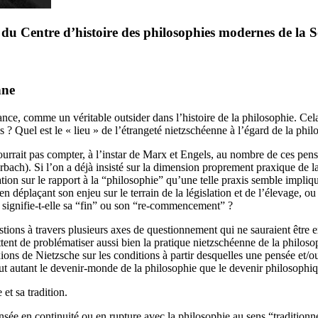
 du Centre d’histoire des philosophies modernes de la
nne
, comme un véritable outsider dans l’histoire de la philosophie. Cela ét
 ? Quel est le « lieu » de l’étrangeté nietzschéenne à l’égard de la phil
urrait pas compter, à l’instar de Marx et Engels, au nombre de ces pense
uerbach). Si l’on a déjà insisté sur la dimension proprement praxique de 
gation sur le rapport à la “philosophie” qu’une telle praxis semble impli
n déplaçant son enjeu sur le terrain de la législation et de l’élevage, ou
 signifie-t-elle sa “fin” ou son “re-commencement” ?
estions à travers plusieurs axes de questionnement qui ne sauraient être 
ttent de problématiser aussi bien la pratique nietzschéenne de la philoso
exions de Nietzsche sur les conditions à partir desquelles une pensée et/o
out autant le devenir-monde de la philosophie que le devenir philosoph
et sa tradition.
sée en continuité ou en rupture avec la philosophie au sens “traditionne