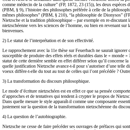
comme médecin de la culture” (FP, 1872, 23 (15)), les deux espèces de 
(PBM, § 9), l’histoire des philosophes préférée à celle de la philosop
mêmes philosophes” (PBM, § 210), “la philosophie de Dionysos” (FP, 188
Nietzsche et la tradition philosophique – par exemple en re-discutant l
nietzschéenne vers les sciences de l’homme, ou bien en revenant sur l
bienvenues.
2) Le statut de l’interprétation et de son effectivité.
Le rapprochement avec la 11e thèse sur Feuerbach ne saurait ignorer que,
susceptible de produire des effets réels et durables dans le « monde »
statut de cette dernière semble en effet différer selon qu’il concerne l
quelle justification Nietzsche avance-t-il pour s’autoriser d’une telle
voeux diffère-t-elle du tout au tout de celles qui l’ont précédée ? Outre
3) La transformation du discours philosophique.
Le mode d’écriture nietzschéen est en effet ce que sa pensée comporte p
d’approches et de tentatives qui tendent à crypter le propos de Nietzsch
Dans quelle mesure le style apparaît-il comme une composante essentiel
justement sur la question de la transformation nietzschéenne du discour
4) La question de l’autobiographie.
Nietzsche ne cesse de faire précéder ses ouvrages de préfaces qui sont a