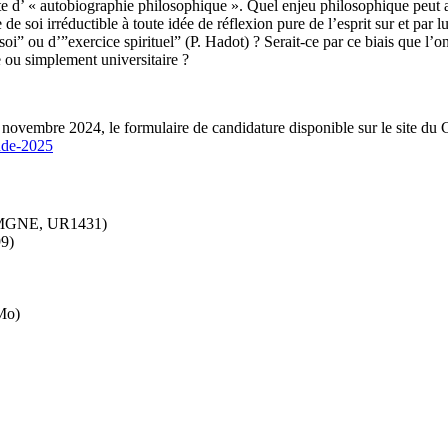
’ « autobiographie philosophique ». Quel enjeu philosophique peut alor
de soi irréductible à toute idée de réflexion pure de l’esprit sur et par 
soi” ou d’”exercice spirituel” (P. Hadot) ? Serait-ce par ce biais que l’
e ou simplement universitaire ?
0 novembre 2024, le formulaire de candidature disponible sur le site du
ude-2025
t MGNE, UR1431)
99)
Mo)