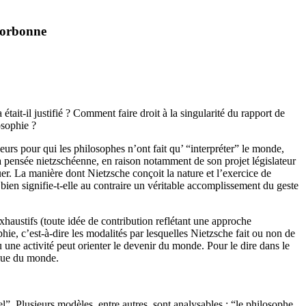
 Sorbonne
ait-il justifié ? Comment faire droit à la singularité du rapport de
osophie ?
urs pour qui les philosophes n’ont fait qu’ “interpréter” le monde,
la pensée nietzschéenne, en raison notamment de son projet législateur
quer. La manière dont Nietzsche conçoit la nature et l’exercice de
 bien signifie-t-elle au contraire un véritable accomplissement du geste
exhaustifs (toute idée de contribution reflétant une approche
phie, c’est-à-dire les modalités par lesquelles Nietzsche fait ou non de
u une activité peut orienter le devenir du monde. Pour le dire dans le
ique du monde.
l”. Plusieurs modèles, entre autres, sont analysables : “le philosophe