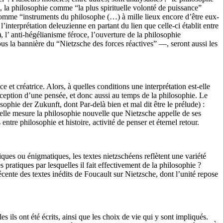
, la philosophie comme “la plus spirituelle volonté de puissance”
” comme “instruments du philosophe (…) à mille lieux encore d’être eux-
nterprétation deleuzienne en partant du lien que celle-ci établit entre
 l’ anti-hégélianisme féroce, l’ouverture de la philosophie
s la bannière du “Nietzsche des forces réactives” —, seront aussi les
 et créatrice. Alors, à quelles conditions une interprétation est-elle
éception d’une pensée, et donc aussi au temps de la philosophie. Le
osophie der Zukunft, dont Par-delà bien et mal dit être le prélude) :
quelle mesure la philosophie nouvelle que Nietzsche appelle de ses
ntre philosophie et histoire, activité de penser et éternel retour.
iques ou énigmatiques, les textes nietzschéens reflètent une variété
 pratiques par lesquelles il fait effectivement de la philosophie ?
ente des textes inédits de Foucault sur Nietzsche, dont l’unité repose
 ils ont été écrits, ainsi que les choix de vie qui y sont impliqués.