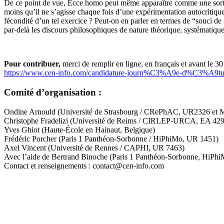
De ce point de vue, Ecce homo peut même apparaître comme une sorte d
moins qu’il ne s’agisse chaque fois d’une expérimentation autocritique 
fécondité d’un tel exercice ? Peut-on en parler en termes de “souci de 
par-delà les discours philosophiques de nature théorique, systématiqu
Pour contribuer,
merci de remplir en ligne, en français et avant le 3
https://www.cen-info.com/candidature-journ%C3%A9e-d%C3%A9t
Comité d’organisation :
Ondine Arnould (Université de Strasbourg / CRePhAC, UR2326 e
Christophe Fradelizi (Université de Reims / CIRLEP-URCA, EA 42
Yves Ghiot (Haute-École en Hainaut, Belgique)
Frédéric Porcher (Paris 1 Panthéon-Sorbonne / HiPhiMo, UR 1451)
Axel Vincent (Université de Rennes / CAPHI, UR 7463)
Avec l’aide de Bertrand Binoche (Paris 1 Panthéon-Sorbonne, HiPhi
Contact et renseignements : contact@cen-info.com