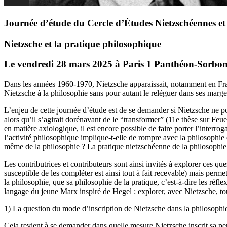
Journée d’étude du Cercle d’Études Nietzschéennes et
Nietzsche et la pratique philosophique
Le vendredi 28 mars 2025 à Paris 1 Panthéon-Sorbo
Dans les années 1960-1970, Nietzsche apparaissait, notamment en France
Nietzsche à la philosophie sans pour autant le reléguer dans ses marges
L’enjeu de cette journée d’étude est de se demander si Nietzsche ne po
alors qu’il s’agirait dorénavant de le “transformer” (11e thèse sur Fe
en matière axiologique, il est encore possible de faire porter l’interro
l’activité philosophique implique-t-elle de rompre avec la philosophie e
même de la philosophie ? La pratique nietzschéenne de la philosophie
Les contributrices et contributeurs sont ainsi invités à explorer ces qu
susceptible de les compléter est ainsi tout à fait recevable) mais perme
la philosophie, que sa philosophie de la pratique, c’est-à-dire les réfl
langage du jeune Marx inspiré de Hegel : explorer, avec Nietzsche, t
1) La question du mode d’inscription de Nietzsche dans la philosophie 
Cela revient à se demander dans quelle mesure Nietzsche inscrit sa pen