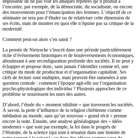
impossible de ne pas voir les attaques répétées qu’il produit à
l’encontre, par exemple, de la démocratie, du socialisme, ou encore
des mouvements pour l’émancipation des femmes. L’objectif de ce
séminaire ne sera pas d’éluder ou de relativiser cette dimension de
ses écrits, mais de montrer en quoi elle n’épuise pas sa critique de la
modernité.
Comment peut-on alors s’en saisir ?
La pensée de Nietzsche s’inscrit dans une période particulièrement
riche d’évènements historiques et de bouleversements économiques,
aboutissant à une reconfiguration profonde des sociétés. Il ne peut y
échapper et propose donc, sans jamais l’identifier comme tel, une
critique du mode de production et d’organisation capitaliste. Ses
clefs de lecture sont multiples, mais peuvent être ramenées à une
question centrale : comment l’époque agit-elle sur l’organisation
psycho-physiologique des individus ? Plusieurs approches de ce
problème se nourrissent les unes des autres.
D’abord, l’étude du « moment nihiliste » que traversent les sociétés.
À savoir, la perte d’influence de la religion chrétienne comme
médiation au monde, sans qu’un nouveau « grand récit » prenne
encore la suite. Ensuite, une analyse généalogique des « idées
modernes » que sont par exemple, la foi dans le progrès de
l’Histoire, de la science (qui sont à ressaisir dans une histoire de
notre rapport à la raison) ; ou dans des idéaux comme ceux de