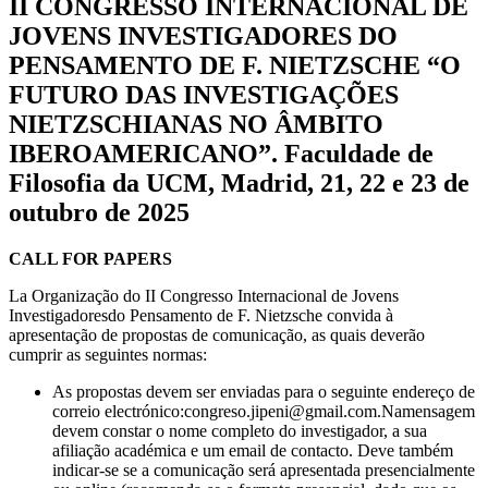
II CONGRESSO INTERNACIONAL DE
JOVENS INVESTIGADORES DO
PENSAMENTO DE F. NIETZSCHE “O
FUTURO DAS INVESTIGAÇÕES
NIETZSCHIANAS NO ÂMBITO
IBEROAMERICANO”. Faculdade de
Filosofia da UCM, Madrid, 21, 22 e 23 de
outubro de 2025
CALL FOR PAPERS
La Organização do II Congresso Internacional de Jovens
Investigadoresdo Pensamento de F. Nietzsche convida à
apresentação de propostas de comunicação, as quais deverão
cumprir as seguintes normas:
As propostas devem ser enviadas para o seguinte endereço de
correio electrónico:
congreso.jipeni@gmail.com
.N
a
mensagem
devem constar o nome completo do investigador, a sua
afiliação académica e um email de contacto. Deve também
indicar-se se a comunicação será apresentada presencialmente