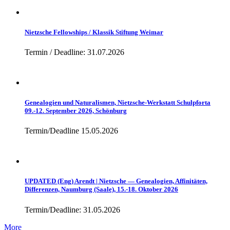
Nietzsche Fellowships / Klassik Stiftung Weimar
Termin / Deadline: 31.07.2026
Genealogien und Naturalismen, Nietzsche-Werkstatt Schulpforta
09.-12. September 2026, Schönburg
Termin/Deadline 15.05.2026
UPDATED (Eng) Arendt | Nietzsche — Genealogien, Affinitäten,
Differenzen, Naumburg (Saale), 15.-18. Oktober 2026
Termin/Deadline: 31.05.2026
More