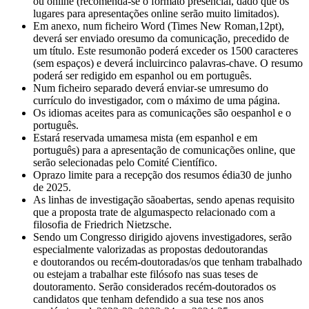
ou online (recomenda-se o formato presencial, dado que os
lugares para apresentações online serão muito limitados).
Em anexo, num ficheiro Word (Times New Roman
,
12
pt
),
deverá ser enviado oresumo da comunicação, precedido de
um título. Este resumonão poderá exceder os 1500 caracteres
(sem espaços) e deverá incluircinco palavras-chave. O resumo
poderá ser redigido em espanhol ou em português.
N
um
ficheir
o separado deverá enviar-se
umresumo do
currículo do investigador, com o máximo de uma página.
Os idiomas aceites para as comunicações são oespanhol e o
português.
Estará reservada umamesa mista (em espanhol e em
português) para a apresentação de comunicações online, que
serão selecionadas pelo Comité Científico.
Oprazo limite para a recepção dos resumos é
dia
30 de junho
de 2025.
As linhas de investigação sãoabertas, sendo apenas requisito
que a proposta trate de algumaspecto relacionado com a
filosofia de Friedrich Nietzsche.
Sendo um Congresso dirigido ajovens investigadores, serão
especialmente valorizadas as propostas de
doutorandas
e
doutorandos ou recém-doutorad
as/
os que tenham trabalhado
ou estejam a trabalhar este filósofo nas suas teses de
doutoramento. Serão considerados recém-doutorados os
candidatos que tenham defendido a sua tese nos anos