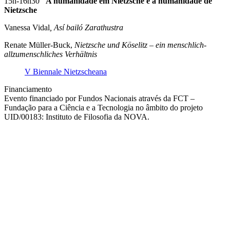
15h-16h30
A humanidade em Nietzsche e a humanidade de
Nietzsche
Vanessa Vidal
, Así bailó Zarathustra
Renate Müller-Buck,
Nietzsche und Köselitz – ein menschlich-
allzumenschliches Verhältnis
V Biennale Nietzscheana
Financiamento
Evento financiado por Fundos Nacionais através da FCT –
Fundação para a Ciência e a Tecnologia no âmbito do projeto
UID/00183: Instituto de Filosofia da NOVA.