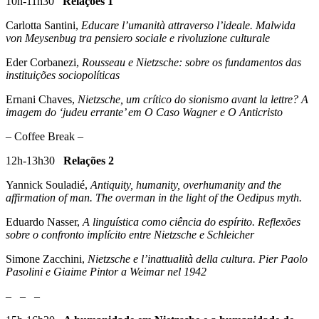
10h-11h30
Relações 1
Carlotta Santini,
Educare l’umanità attraverso l’ideale. Malwida
von Meysenbug tra pensiero sociale e rivoluzione culturale
Eder Corbanezi,
Rousseau e Nietzsche: sobre os fundamentos das
instituições sociopolíticas
Ernani Chaves,
Nietzsche, um crítico do sionismo avant la lettre? A
imagem do ‘judeu errante’ em O Caso Wagner e O Anticristo
– Coffee Break –
12h-13h30
Relações 2
Yannick Souladié,
Antiquity, humanity, overhumanity and the
affirmation of man. The overman in the light of the Oedipus myth
.
Eduardo Nasser,
A linguística como ciência do espírito. Reflexões
sobre o confronto implícito entre Nietzsche e Schleicher
Simone Zacchini,
Nietzsche e l’inattualità della cultura. Pier Paolo
Pasolini e Giaime Pintor a Weimar nel 1942
– – –