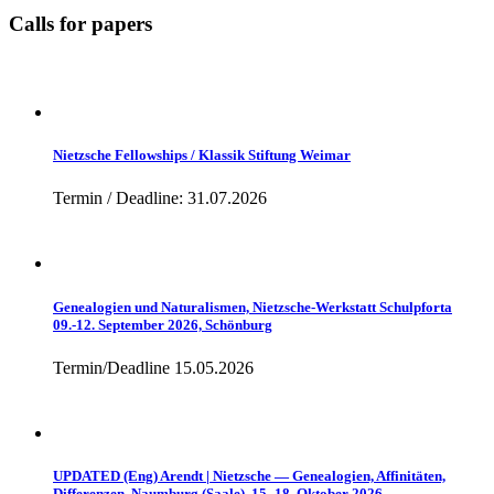
Calls for papers
Nietzsche Fellowships / Klassik Stiftung Weimar
Termin / Deadline: 31.07.2026
Genealogien und Naturalismen, Nietzsche-Werkstatt Schulpforta
09.-12. September 2026, Schönburg
Termin/Deadline 15.05.2026
UPDATED (Eng) Arendt | Nietzsche — Genealogien, Affinitäten,
Differenzen, Naumburg (Saale), 15.-18. Oktober 2026