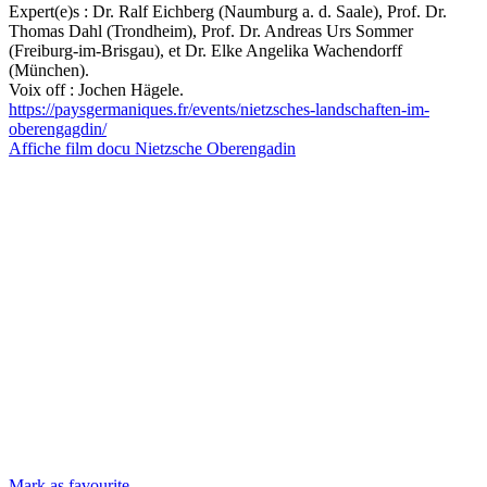
Expert(e)s : Dr. Ralf Eichberg (Naumburg a. d. Saale), Prof. Dr.
Thomas Dahl (Trondheim), Prof. Dr. Andreas Urs Sommer
(Freiburg-im-Brisgau), et Dr. Elke Angelika Wachendorff
(München).
Voix off : Jochen Hägele.
https://paysgermaniques.fr/events/nietzsches-landschaften-im-
oberengagdin/
Affiche film docu Nietzsche Oberengadin
Mark as favourite