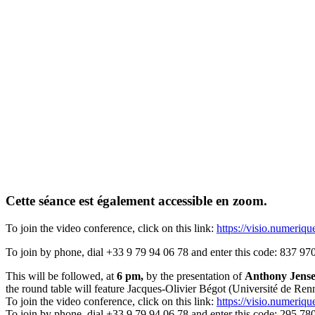
Cette séance est également accessible en zoom.
To join the video conference, click on this link:
https://visio.numeriqu
To join by phone, dial +33 9 79 94 06 78 and enter this code: 837 9
This will be followed, at
6 pm,
by the presentation of
Anthony Jense
the round table will feature Jacques-Olivier Bégot (Université de 
To join the video conference, click on this link:
https://visio.numeriqu
To join by phone, dial +33 9 79 94 06 78 and enter this code: 295 7