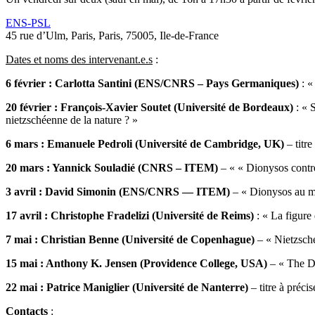
ENS-PSL
45 rue d’Ulm, Paris, Paris, 75005, Ile-de-France
Dates et noms des intervenant.e.s
:
6 février : Carlotta Santini (ENS/CNRS – Pays Germaniques)
: «
20 février : François-Xavier Soutet (Université de Bordeaux)
: « 
nietzschéenne de la nature ? »
6 mars : Emanuele Pedroli (Université de Cambridge, UK)
– titre
20 mars : Yannick Souladié (CNRS – ITEM)
– « « Dionysos contre
3 avril : David Simonin (ENS/CNRS — ITEM)
– « Dionysos au mir
17 avril : Christophe Fradelizi (Université de Reims)
: « La figure
7 mai : Christian Benne (Université de Copenhague)
– « Nietzsch
15 mai : Anthony K. Jensen (Providence College, USA)
– « The D
22 mai : Patrice Maniglier (Université de Nanterre)
– titre à précis
Contacts
: