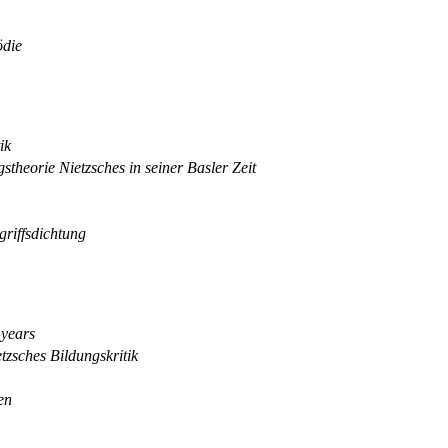
ödie
ik
theorie Nietzsches in seiner Basler Zeit
griffsdichtung
 years
zsches Bildungskritik
en