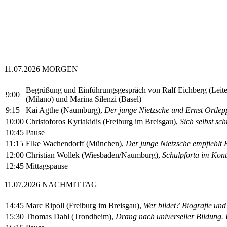
11.07.2026 MORGEN
Begrüßung und Einführungsgespräch von Ralf Eichberg (Leiter
9:00
(Milano) und Marina Silenzi (Basel)
9:15
Kai Agthe (Naumburg),
Der junge Nietzsche und Ernst Ortlep
10:00
Christoforos Kyriakidis (Freiburg im Breisgau),
Sich selbst sc
10:45
Pause
11:15
Elke Wachendorff (München),
Der junge Nietzsche empfiehlt H
12:00
Christian Wollek (Wiesbaden/Naumburg),
Schulpforta im Kont
12:45
Mittagspause
11.07.2026 NACHMITTAG
14:45
Marc Ripoll (Freiburg im Breisgau),
Wer bildet? Biografie und
15:30
Thomas Dahl (Trondheim),
Drang nach universeller Bildung.