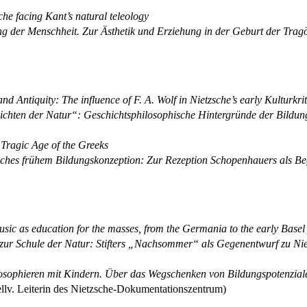
he facing Kant’s natural teleology
ng der Menschheit. Zur Ästhetik und Erziehung in der Geburt der Trag
nd Antiquity: The influence of F. A. Wolf in Nietzsche’s early Kulturkrit
chten der Natur“: Geschichtsphilosophische Hintergründe der Bildungs
 Tragic Age of the Greeks
zsches frühem Bildungskonzeption: Zur Rezeption Schopenhauers als Be
sic as education for the masses, from the Germania to the early Basel
 zur Schule der Natur: Stifters „Nachsommer“ als Gegenentwurf zu Niet
losophieren mit Kindern. Über das Wegschenken von Bildungspotenzial
ellv. Leiterin des Nietzsche-Dokumentationszentrum)