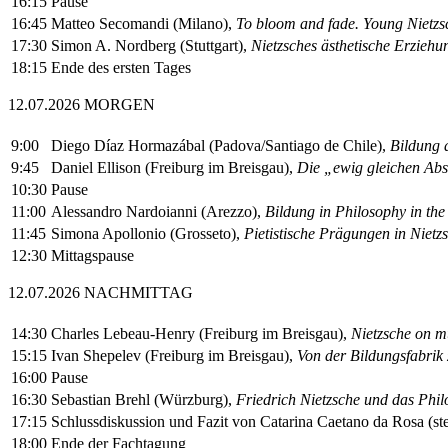
16:15
Pause
16:45
Matteo Secomandi (Milano),
To bloom and fade. Young Nietzsc
17:30
Simon A. Nordberg (Stuttgart),
Nietzsches ästhetische Erziehu
18:15
Ende des ersten Tages
12.07.2026 MORGEN
9:00
Diego Díaz Hormazábal (Padova/Santiago de Chile),
Bildung a
9:45
Daniel Ellison (Freiburg im Breisgau),
Die „ewig gleichen Absi
10:30
Pause
11:00
Alessandro Nardoianni (Arezzo),
Bildung in Philosophy in the
11:45
Simona Apollonio (Grosseto),
Pietistische Prägungen in Niet
12:30
Mittagspause
12.07.2026 NACHMITTAG
14:30
Charles Lebeau-Henry (Freiburg im Breisgau),
Nietzsche on mu
15:15
Ivan Shepelev (Freiburg im Breisgau),
Von der Bildungsfabrik
16:00
Pause
16:30
Sebastian Brehl (Würzburg),
Friedrich Nietzsche und das Phi
17:15
Schlussdiskussion und Fazit von Catarina Caetano da Rosa (st
18:00
Ende der Fachtagung