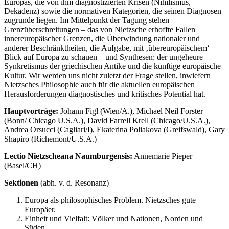
Europas, die von ihm diagnostizierten Krisen (Nihilismus,
Dekadenz) sowie die normativen Kategorien, die seinen Diagnosen
zugrunde liegen. Im Mittelpunkt der Tagung stehen
Grenzüberschreitungen – das von Nietzsche erhoffte Fallen
innereuropäischer Grenzen, die Überwindung nationaler und
anderer Beschränktheiten, die Aufgabe, mit ‚übereuropäischem‘
Blick auf Europa zu schauen – und Synthesen: der ungeheure
Synkretismus der griechischen Antike und die künftige europäische
Kultur. Wir werden uns nicht zuletzt der Frage stellen, inwiefern
Nietzsches Philosophie auch für die aktuellen europäischen
Herausforderungen diagnostisches und kritisches Potential hat.
Hauptvorträge:
Johann Figl (Wien/A.), Michael Neil Forster
(Bonn/ Chicago U.S.A.), David Farrell Krell (Chicago/U.S.A.),
Andrea Orsucci (Cagliari/I), Ekaterina Poliakova (Greifswald), Gary
Shapiro (Richemont/U.S.A.)
Lectio Nietzscheana Naumburgensis:
Annemarie Pieper
(Basel/CH)
Sektionen
(abh. v. d. Resonanz)
Europa als philosophisches Problem. Nietzsches gute
Europäer.
Einheit und Vielfalt: Völker und Nationen, Norden und
Süden.