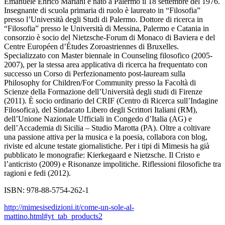
Emanuele Enrico Mariani è nato a Palermo il 18 settembre del 1976.
Insegnante di scuola primaria di ruolo è laureato in “Filosofia”
presso l’Università degli Studi di Palermo. Dottore di ricerca in
“Filosofia” presso le Università di Messina, Palermo e Catania in
consorzio è socio del Nietzsche-Forum di Monaco di Baviera e del
Centre Européen d’Études Zoroastriennes di Bruxelles.
Specializzato con Master biennale in Counseling filosofico (2005-
2007), per la stessa area applicativa di ricerca ha frequentato con
successo un Corso di Perfezionamento post-lauream sulla
Philosophy for Children/For Community presso la Facoltà di
Scienze della Formazione dell’Università degli studi di Firenze
(2011). È socio ordinario del CRIF (Centro di Ricerca sull’Indagine
Filosofica), del Sindacato Libero degli Scrittori Italiani (RM),
dell’Unione Nazionale Ufficiali in Congedo d’Italia (AG) e
dell’Accademia di Sicilia – Studio Marotta (PA). Oltre a coltivare
una passione attiva per la musica e la poesia, collabora con blog,
riviste ed alcune testate giornalistiche. Per i tipi di Mimesis ha già
pubblicato le monografie: Kierkegaard e Nietzsche. Il Cristo e
l’anticristo (2009) e Risonanze impolitiche. Riflessioni filosofiche tra
ragioni e fedi (2012).
ISBN: 978-88-5754-262-1
http://mimesisedizioni.it/come-un-sole-al-
mattino.html#yt_tab_products2