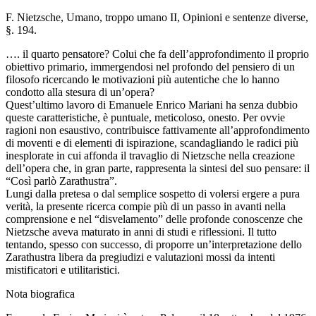
F. Nietzsche, Umano, troppo umano II, Opinioni e sentenze diverse,
§. 194.
…. il quarto pensatore? Colui che fa dell’approfondimento il proprio
obiettivo primario, immergendosi nel profondo del pensiero di un
filosofo ricercando le motivazioni più autentiche che lo hanno
condotto alla stesura di un’opera?
Quest’ultimo lavoro di Emanuele Enrico Mariani ha senza dubbio
queste caratteristiche, è puntuale, meticoloso, onesto. Per ovvie
ragioni non esaustivo, contribuisce fattivamente all’approfondimento
di moventi e di elementi di ispirazione, scandagliando le radici più
inesplorate in cui affonda il travaglio di Nietzsche nella creazione
dell’opera che, in gran parte, rappresenta la sintesi del suo pensare: il
“Così parlò Zarathustra”.
Lungi dalla pretesa o dal semplice sospetto di volersi ergere a pura
verità, la presente ricerca compie più di un passo in avanti nella
comprensione e nel “disvelamento” delle profonde conoscenze che
Nietzsche aveva maturato in anni di studi e riflessioni. Il tutto
tentando, spesso con successo, di proporre un’interpretazione dello
Zarathustra libera da pregiudizi e valutazioni mossi da intenti
mistificatori e utilitaristici.
Nota biografica