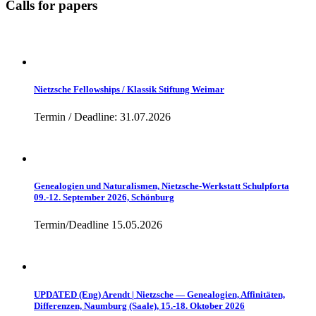
Calls for papers
Nietzsche Fellowships / Klassik Stiftung Weimar
Termin / Deadline: 31.07.2026
Genealogien und Naturalismen, Nietzsche-Werkstatt Schulpforta
09.-12. September 2026, Schönburg
Termin/Deadline 15.05.2026
UPDATED (Eng) Arendt | Nietzsche — Genealogien, Affinitäten,
Differenzen, Naumburg (Saale), 15.-18. Oktober 2026