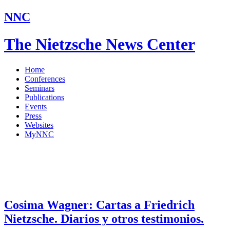
NNC
The Nietzsche News Center
Home
Conferences
Seminars
Publications
Events
Press
Websites
MyNNC
Cosima Wagner: Cartas a Friedrich
Nietzsche. Diarios y otros testimonios.